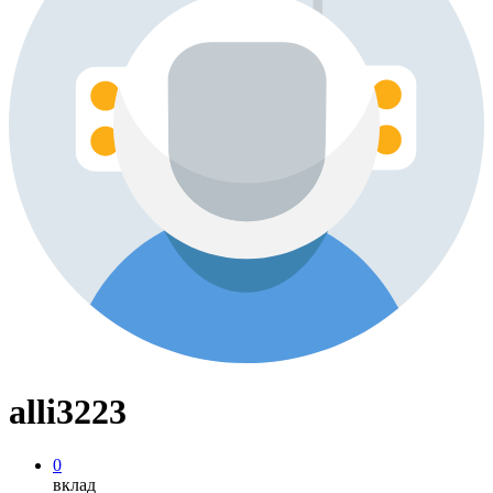
alli3223
0
вклад