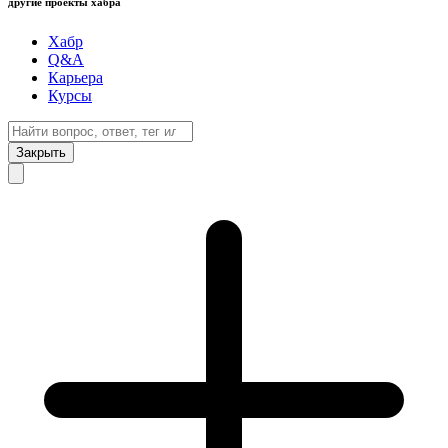
другие проекты хабра
Хабр
Q&A
Карьера
Курсы
Закрыть