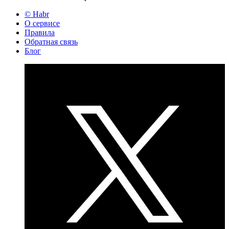
© Habr
О сервисе
Правила
Обратная связь
Блог