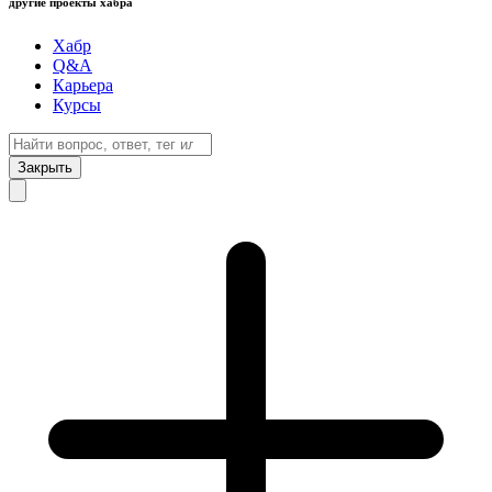
другие проекты хабра
Хабр
Q&A
Карьера
Курсы
Закрыть