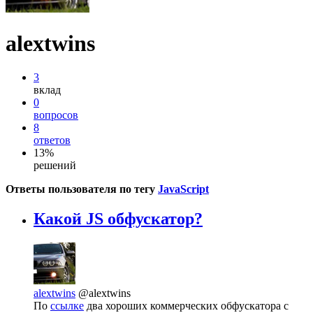
alextwins
3
вклад
0
вопросов
8
ответов
13%
решений
Ответы пользователя по тегу
JavaScript
Какой JS обфускатор?
alextwins
@alextwins
По
ссылке
два хороших коммерческих обфускатора с