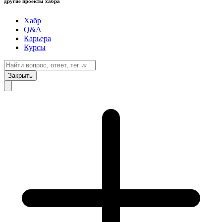
другие проекты хабра
Хабр
Q&A
Карьера
Курсы
Закрыть