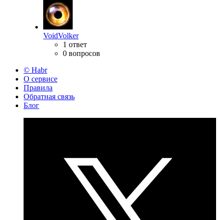
VoidVolker
1 ответ
0 вопросов
© Habr
О сервисе
Правила
Обратная связь
Блог