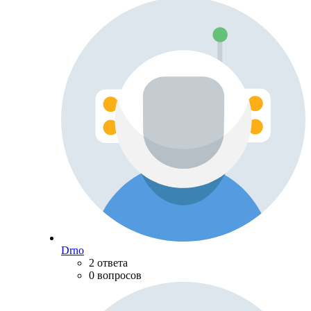
Drno
2 ответа
0 вопросов