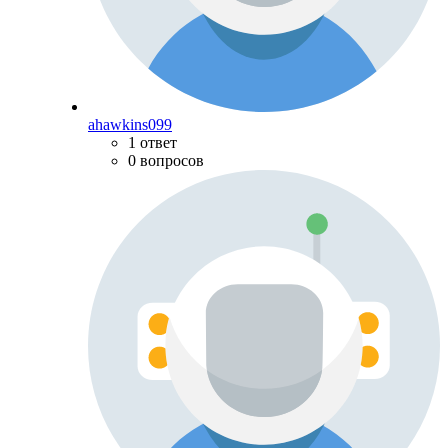
ahawkins099
1 ответ
0 вопросов