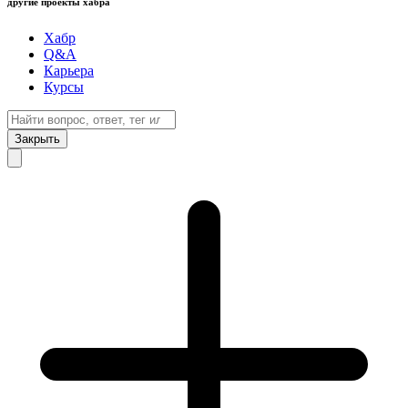
другие проекты хабра
Хабр
Q&A
Карьера
Курсы
Закрыть