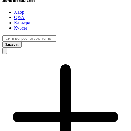
другие проекты хабра
Хабр
Q&A
Карьера
Курсы
Закрыть