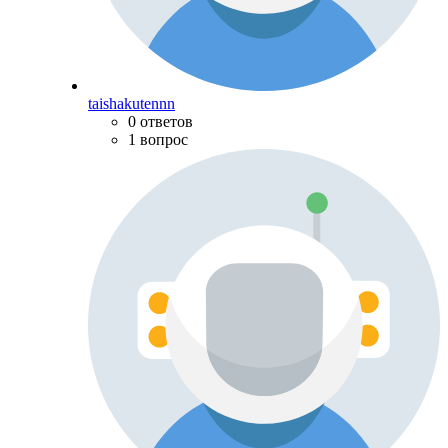
taishakutennn
0 ответов
1 вопрос