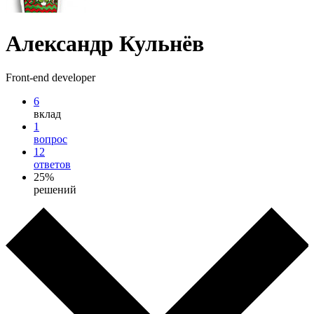
Александр Кульнёв
Front-end developer
6
вклад
1
вопрос
12
ответов
25%
решений