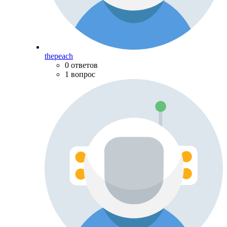
thepeach
0 ответов
1 вопрос