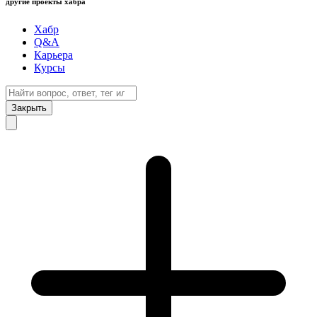
другие проекты хабра
Хабр
Q&A
Карьера
Курсы
Закрыть