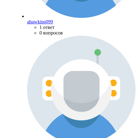
ahawkins099
1 ответ
0 вопросов