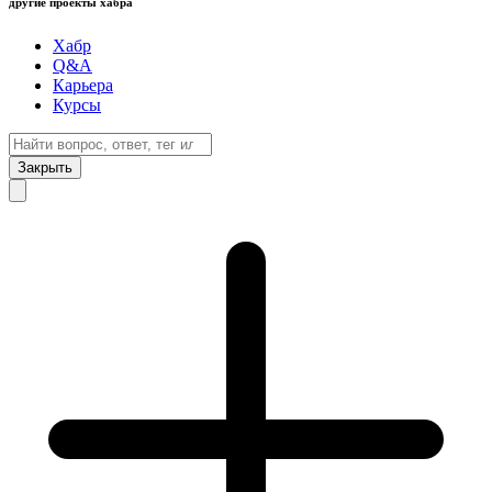
другие проекты хабра
Хабр
Q&A
Карьера
Курсы
Закрыть