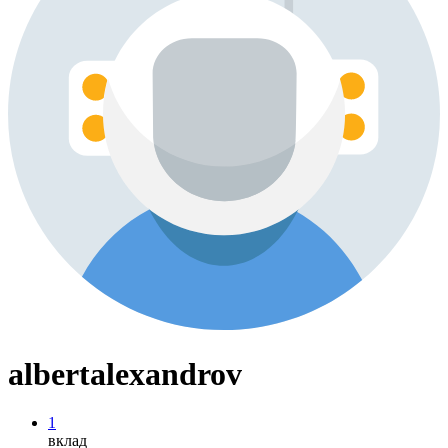
albertalexandrov
1
вклад