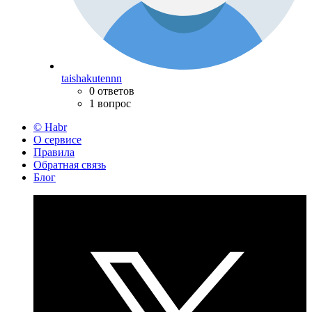
taishakutennn
0 ответов
1 вопрос
© Habr
О сервисе
Правила
Обратная связь
Блог