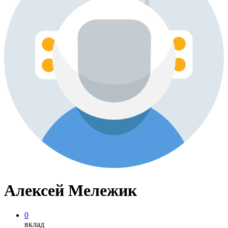
Алексей Мележик
0
вклад