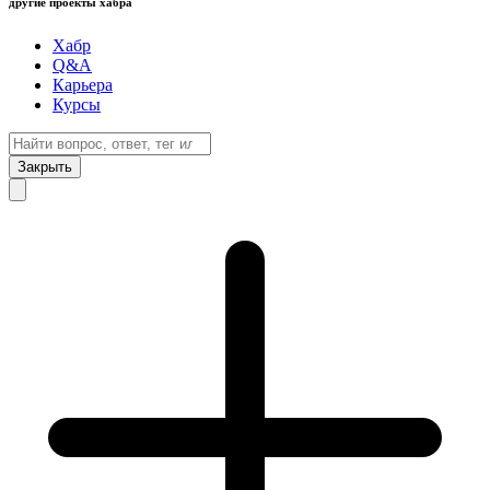
другие проекты хабра
Хабр
Q&A
Карьера
Курсы
Закрыть