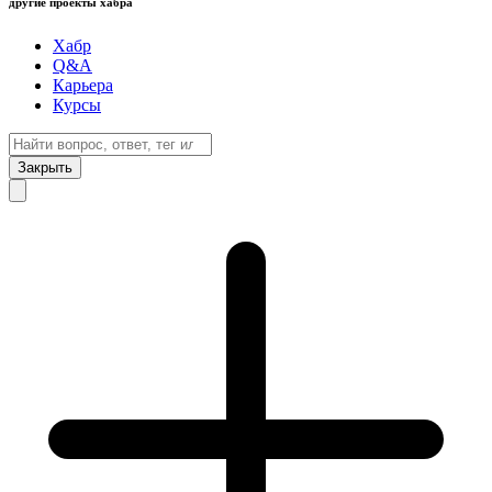
другие проекты хабра
Хабр
Q&A
Карьера
Курсы
Закрыть