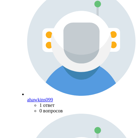
ahawkins099
1 ответ
0 вопросов