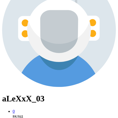
aLeXxX_03
0
вклад