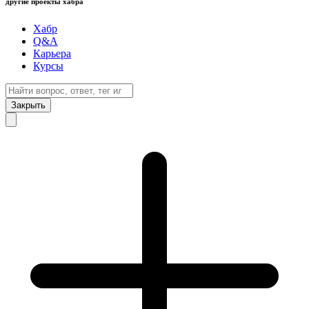
другие проекты хабра
Хабр
Q&A
Карьера
Курсы
Закрыть