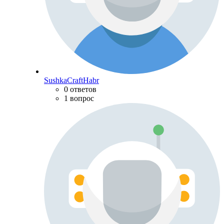
SushkaCraftHabr
0 ответов
1 вопрос