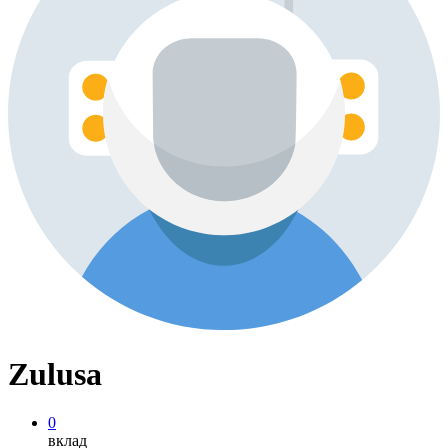
Zulusa
0
вклад