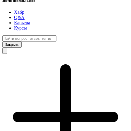
другие проекты хабра
Хабр
Q&A
Карьера
Курсы
Закрыть