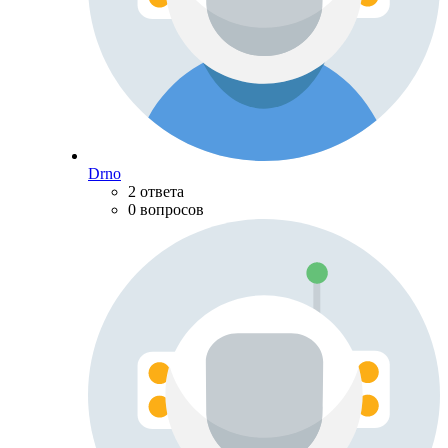
Drno
2 ответа
0 вопросов