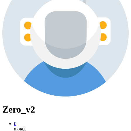
Zero_v2
0
вклад