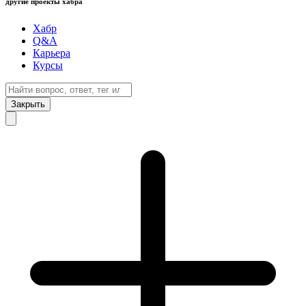
другие проекты хабра
Хабр
Q&A
Карьера
Курсы
Закрыть