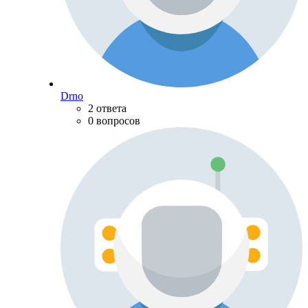
Drno
2 ответа
0 вопросов