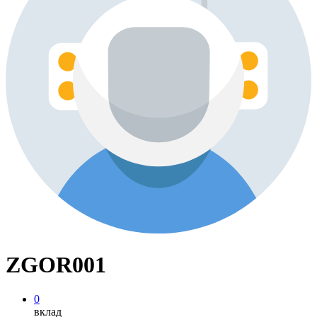
ZGOR001
0
вклад