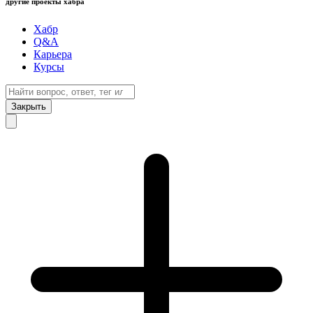
другие проекты хабра
Хабр
Q&A
Карьера
Курсы
Закрыть