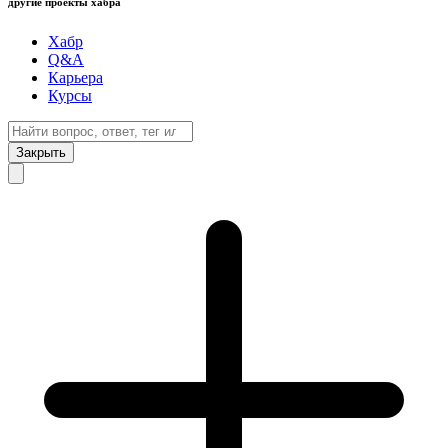
другие проекты хабра
Хабр
Q&A
Карьера
Курсы
Закрыть