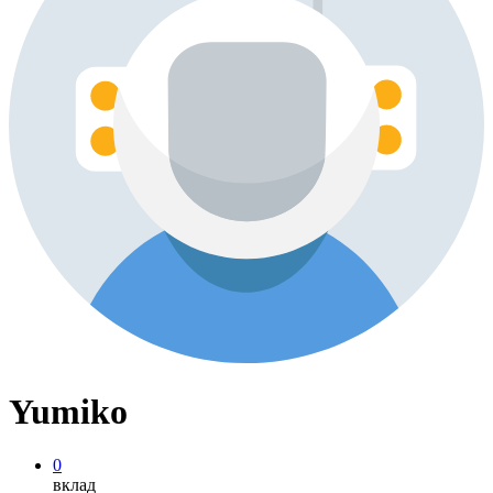
Yumiko
0
вклад