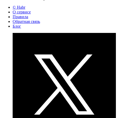
© Habr
О сервисе
Правила
Обратная связь
Блог