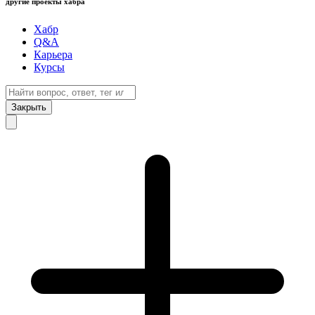
другие проекты хабра
Хабр
Q&A
Карьера
Курсы
Закрыть