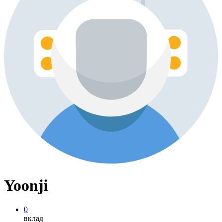
Yoonji
0
вклад