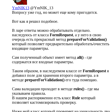
YmNIK13
@YmNIK_13
Вопросу уже год, но может еще кому пригодится.
Вот как я решил подобное.
В ларе ответы можно обрабатывать отдельно.
наследуюсь от класса
FormRequest
, а у него в свою
очередь есть прекрасный метод
prepareForValidation()
который позволяет предварительно обработать/очистить
входящие параметры.
Сам полученный объект имеет метод
all()
- где
содержатся все входные параметры.
Таким образом, в наследуемом классе от
FormRequest
я
добавил поле для хранения второго параметра. а в
методе
prepareForValidation()
его туда помещаю.
Сама валидация проходит в методе
rules()
- где мы
указываем правила.
В нашем распоряжении есть класс
Rule
который
позволяет кастомизировать проверку.
Ниже мой класс который проверяет на уникальность два