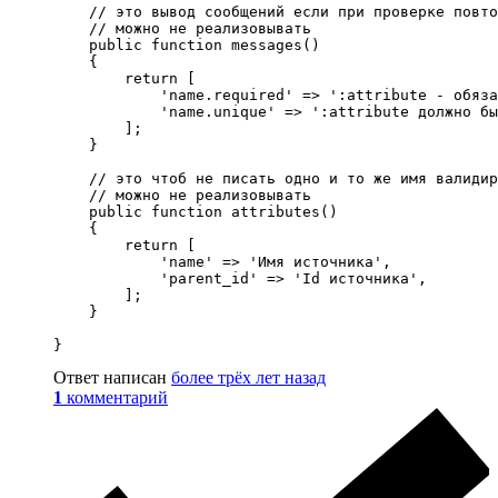
    // это вывод сообщений если при проверке повто
    // можно не реализовывать

    public function messages()

    {

        return [

            'name.required' => ':attribute - обяза
            'name.unique' => ':attribute должно бы
        ];

    }

    // это чтоб не писать одно и то же имя валидир
    // можно не реализовывать

    public function attributes()

    {

        return [

            'name' => 'Имя источника',

            'parent_id' => 'Id источника',

        ];

    }

}
Ответ написан
более трёх лет назад
1
комментарий