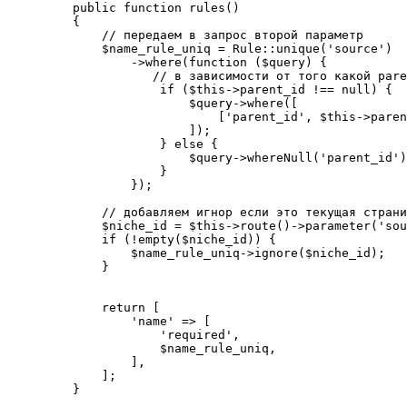
    public function rules()

    {

        // передаем в запрос второй параметр

        $name_rule_uniq = Rule::unique('source')

            ->where(function ($query) {

               // в зависимости от того какой pare
                if ($this->parent_id !== null) {

                    $query->where([

                        ['parent_id', $this->paren
                    ]);

                } else {

                    $query->whereNull('parent_id')
                }

            });

        // добавляем игнор если это текущая страни
        $niche_id = $this->route()->parameter('sou
        if (!empty($niche_id)) {

            $name_rule_uniq->ignore($niche_id);

        }

        return [

            'name' => [

                'required',

                $name_rule_uniq,

            ],

        ];

    }
