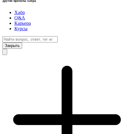
другие проекты хабра
Хабр
Q&A
Карьера
Курсы
Закрыть