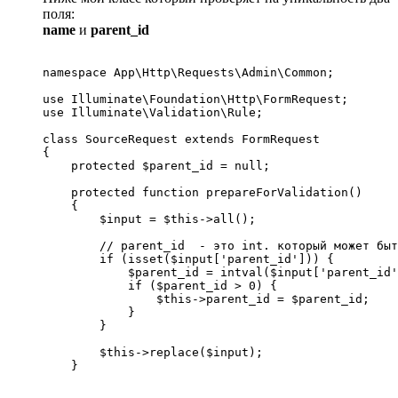
поля:
name
и
parent_id
namespace App\Http\Requests\Admin\Common;

use Illuminate\Foundation\Http\FormRequest;

use Illuminate\Validation\Rule;

class SourceRequest extends FormRequest

{

    protected $parent_id = null;

    protected function prepareForValidation()

    {

        $input = $this->all();

        // parent_id  - это int. который может быт
        if (isset($input['parent_id'])) {

            $parent_id = intval($input['parent_id'
            if ($parent_id > 0) {

                $this->parent_id = $parent_id;

            }

        }

        $this->replace($input);

    }
