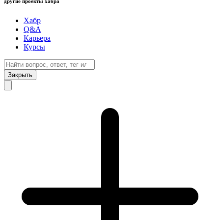
другие проекты хабра
Хабр
Q&A
Карьера
Курсы
Закрыть