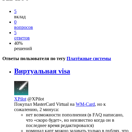
5
вклад
0
вопросов
5
ответов
40%
решений
Ответы пользователя по тегу
Платёжные системы
Виртуальная visa
XPilot
@XPilot
Покупал MasterCard Virtual на
WM-Card
, но к
сожалению, 2 минуса:
нет возможности пополнения (в FAQ написано,
что «скоро будет», но неизвестно когда он в
последнее время редактировался)
номинал карт можно задавать только в рублях, что