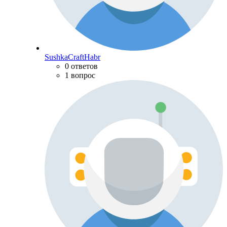
SushkaCraftHabr
0 ответов
1 вопрос