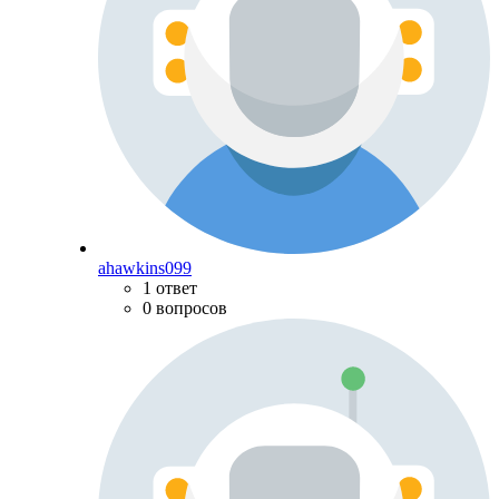
ahawkins099
1 ответ
0 вопросов