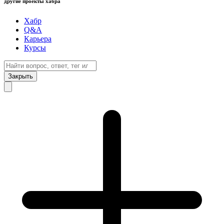
другие проекты хабра
Хабр
Q&A
Карьера
Курсы
Закрыть