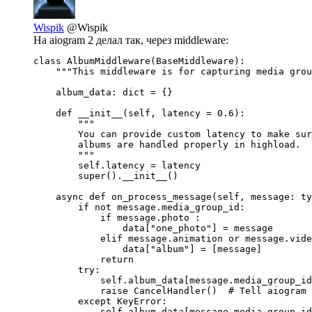
Wispik
@Wispik
На aiogram 2 делал так, через middleware:
class AlbumMiddleware(BaseMiddleware):

    """This middleware is for capturing media grou
    album_data: dict = {}

    def __init__(self, latency = 0.6):

        """

        You can provide custom latency to make sur
        albums are handled properly in highload.

        """

        self.latency = latency

        super().__init__()

    async def on_process_message(self, message: ty
        if not message.media_group_id:

            if message.photo :

                data["one_photo"] = message

            elif message.animation or message.vide
                data["album"] = [message]

            return

        try:

            self.album_data[message.media_group_id
            raise CancelHandler()  # Tell aiogram 
        except KeyError:

            self.album_data[message.media_group_id