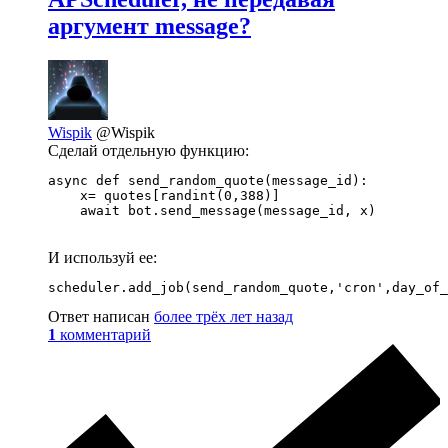
аргумент message?
Wispik
@Wispik
Сделай отдельную функцию:
async def send_random_quote(message_id):

    x= quotes[randint(0,388)]

    await bot.send_message(message_id, x)
И используй ее:
scheduler.add_job(send_random_quote,'cron',day_of_
Ответ написан
более трёх лет назад
1
комментарий