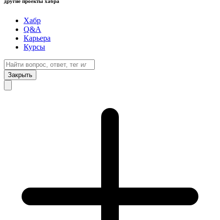
другие проекты хабра
Хабр
Q&A
Карьера
Курсы
Закрыть