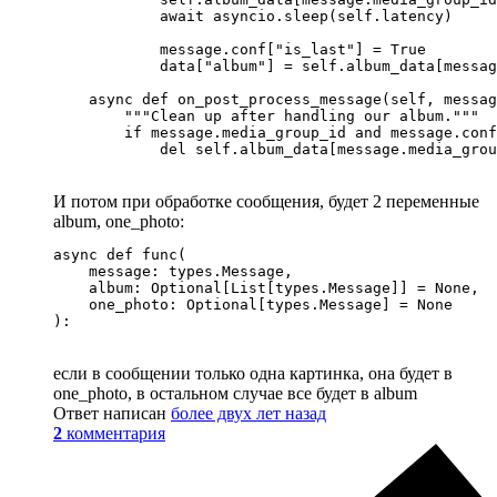
            await asyncio.sleep(self.latency)

            message.conf["is_last"] = True

            data["album"] = self.album_data[messag
    async def on_post_process_message(self, messag
        """Clean up after handling our album."""

        if message.media_group_id and message.conf
            del self.album_data[message.media_grou
И потом при обработке сообщения, будет 2 переменные
album, one_photo:
async def func(

    message: types.Message,

    album: Optional[List[types.Message]] = None,

    one_photo: Optional[types.Message] = None

):
если в сообщении только одна картинка, она будет в
one_photo, в остальном случае все будет в album
Ответ написан
более двух лет назад
2
комментария