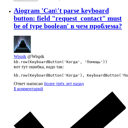
Aiogram 'Can\'t parse keyboard
button: field "request_contact" must
be of type boolean' в чем проблема?
Wispik
@Wispik
kb.row(KeyboardButton('Когда', 'Помощь'))
вот тут ошибка, надо так:
kb.row(KeyboardButton('Когда'), KeyboardButton('По
Ответ написан
более трёх лет назад
1
комментарий