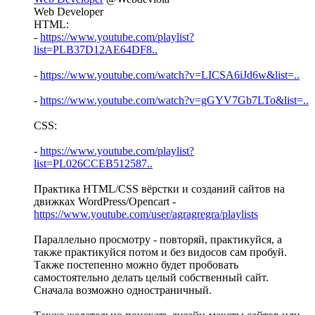
Web Developer
HTML:
-
https://www.youtube.com/playlist?
list=PLB37D12AE64DF8..
-
https://www.youtube.com/watch?v=LICSA6iJd6w&list=..
-
https://www.youtube.com/watch?v=gGYV7Gb7LTo&list=..
CSS:
-
https://www.youtube.com/playlist?
list=PL026CCEB512587..
Практика HTML/CSS вёрстки и созданий сайтов на
движках WordPress/Opencart -
https://www.youtube.com/user/agragregra/playlists
Параллельно просмотру - повторяй, практикуйся, а
также практикуйся потом и без видосов сам пробуй.
Также постепенно можно будет пробовать
самостоятельно делать целый собственный сайт.
Сначала возможно одностраничный.