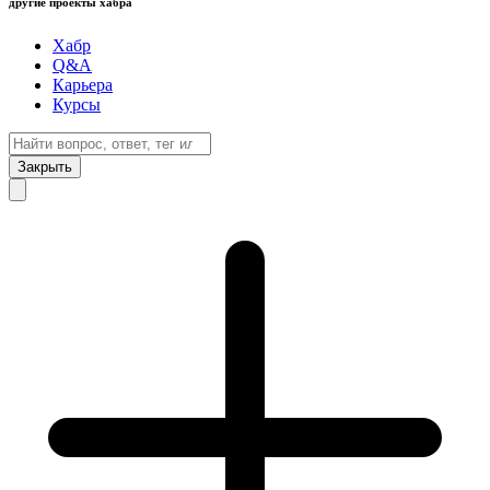
другие проекты хабра
Хабр
Q&A
Карьера
Курсы
Закрыть