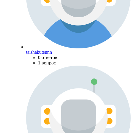
taishakutennn
0 ответов
1 вопрос