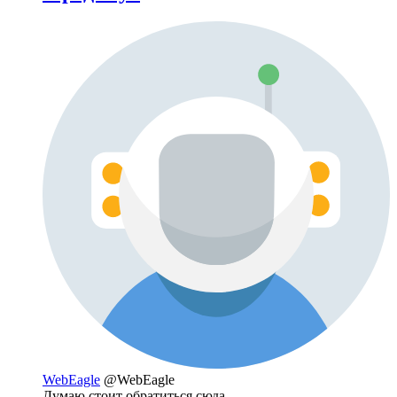
WebEagle
@WebEagle
Думаю стоит обратиться сюда