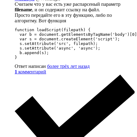
Считаем что у вас есть уже распарсеный параметр
filename
, и он содержит ссылку на файл.
Просто передайте его в эту функцию, либо по
алгоритму. Вот функция
function loadScript(filepath) {

  var b = document.getElementsByTagName('body')[0]
  var s = document.createElement('script');

  s.setAttribute('src', filepath);

  s.setAttribute('async', 'async');

  b.append(s);

}
Ответ написан
более трёх лет назад
1
комментарий