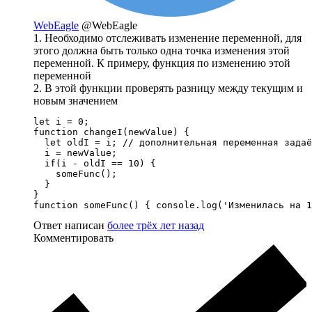
WebEagle
@WebEagle
1. Необходимо отслеживать изменение переменной, для
этого должна быть только одна точка изменения этой
переменной. К примеру, функция по изменению этой
переменной
2. В этой функции проверять разницу между текущим и
новым значением
let i = 0;

function changeI(newValue) {

  let oldI = i; // дополнительная переменная задаё
  i = newValue;

  if(i - oldI == 10) {

    someFunc();

  }

}

function someFunc() { console.log('Изменилась на 1
Ответ написан
более трёх лет назад
Комментировать