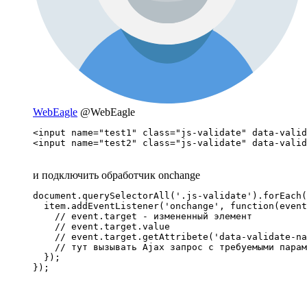
WebEagle
@WebEagle
<input name="test1" class="js-validate" data-valid
<input name="test2" class="js-validate" data-valid
и подключить обработчик onchange
document.querySelectorAll('.js-validate').forEach(
  item.addEventListener('onchange', function(event
    // event.target - измененный элемент

    // event.target.value

    // event.target.getAttribete('data-validate-na
    // тут вызывать Ajax запрос с требуемыми парам
  });

});