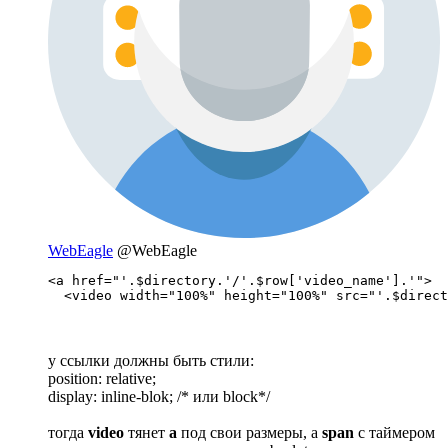
WebEagle
@WebEagle
<a href="'.$directory.'/'.$row['video_name'].'">

  <video width="100%" height="100%" src="'.$direct
у ссылки должны быть стили:
position: relative;
display: inline-blok; /* или block*/
тогда
video
тянет
a
под свои размеры, а
span
с таймером