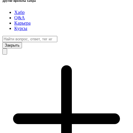
другие проекты хабра
Хабр
Q&A
Карьера
Курсы
Закрыть