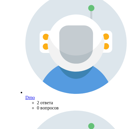
Drno
2 ответа
0 вопросов