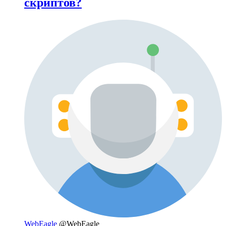
скриптов?
WebEagle
@WebEagle