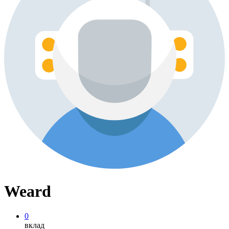
Weard
0
вклад