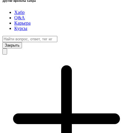
другие проекты хабра
Хабр
Q&A
Карьера
Курсы
Закрыть