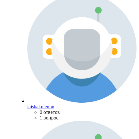
taishakutennn
0 ответов
1 вопрос