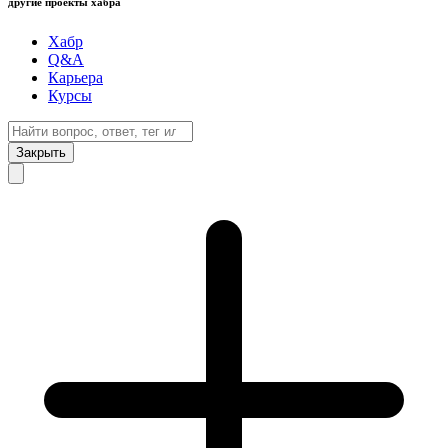
другие проекты хабра
Хабр
Q&A
Карьера
Курсы
Закрыть