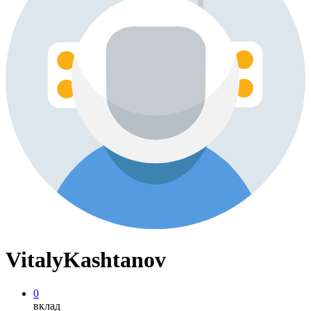
VitalyKashtanov
0
вклад