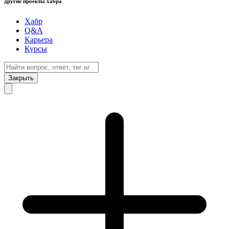
другие проекты хабра
Хабр
Q&A
Карьера
Курсы
Закрыть