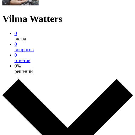
Vilma Watters
0
вклад
0
вопросов
0
ответов
0%
решений