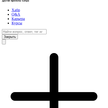
другие проекты хабра
Хабр
Q&A
Карьера
Курсы
Закрыть