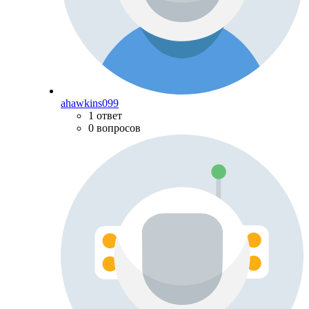
ahawkins099
1 ответ
0 вопросов