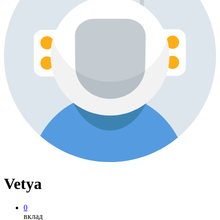
Vetya
0
вклад