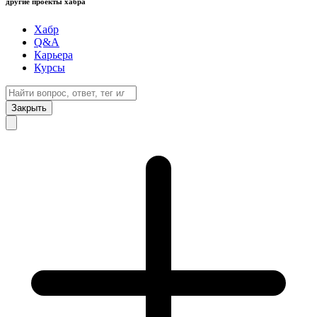
другие проекты хабра
Хабр
Q&A
Карьера
Курсы
Закрыть