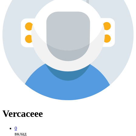
Vercaceee
0
вклад