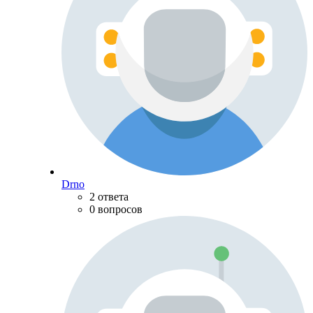
Drno
2 ответа
0 вопросов