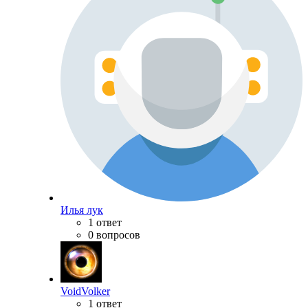
Илья лук
1 ответ
0 вопросов
VoidVolker
1 ответ