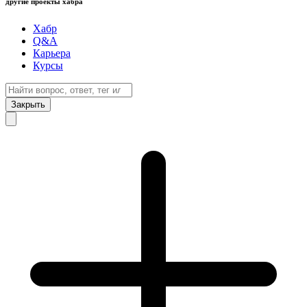
другие проекты хабра
Хабр
Q&A
Карьера
Курсы
Закрыть