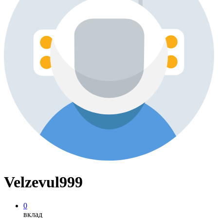
Velzevul999
0
вклад