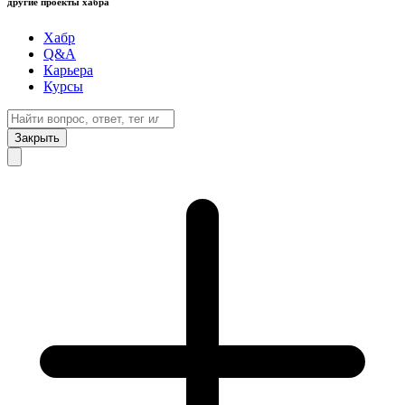
другие проекты хабра
Хабр
Q&A
Карьера
Курсы
Закрыть