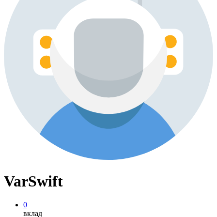
VarSwift
0
вклад