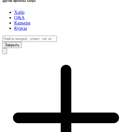
другие проекты хабра
Хабр
Q&A
Карьера
Курсы
Закрыть