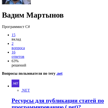
Вадим Мартынов
Программист C#
15
вклад
2
вопроса
16
ответов
63%
решений
Вопросы пользователя по тегу
.net
.NET
Ресурсы для публикации статей по
программированию (.net)?