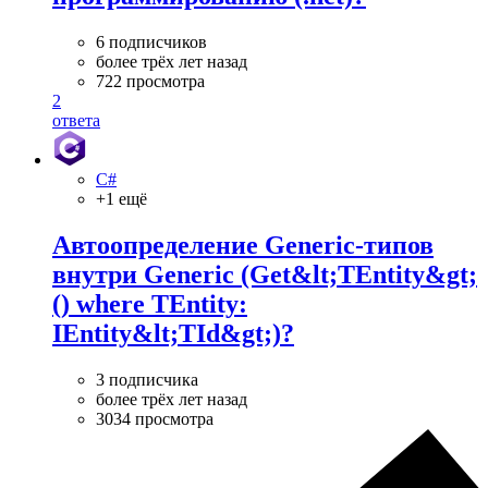
6 подписчиков
более трёх лет назад
722 просмотра
2
ответа
C#
+1 ещё
Автоопределение Generic-типов
внутри Generic (Get&lt;TEntity&gt;
() where TEntity:
IEntity&lt;TId&gt;)?
3 подписчика
более трёх лет назад
3034 просмотра