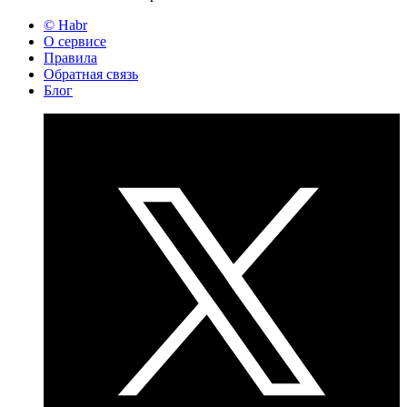
© Habr
О сервисе
Правила
Обратная связь
Блог