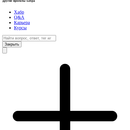
другие проекты хабра
Хабр
Q&A
Карьера
Курсы
Закрыть