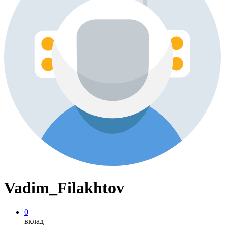
Vadim_Filakhtov
0
вклад