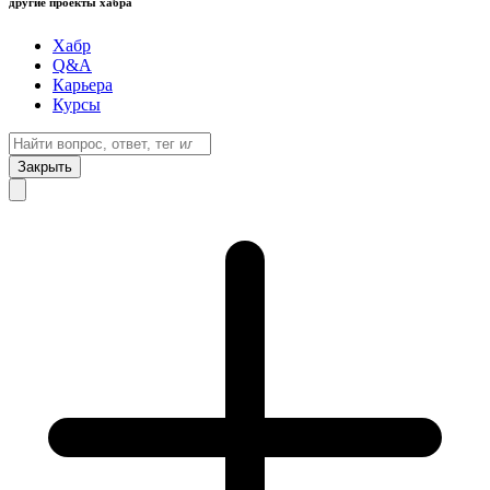
другие проекты хабра
Хабр
Q&A
Карьера
Курсы
Закрыть