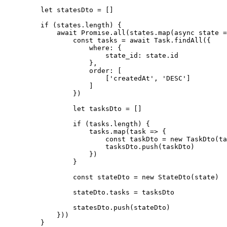
    let statesDto = []

    if (states.length) {

        await Promise.all(states.map(async state =
            const tasks = await Task.findAll({

                where: {

                    state_id: state.id

                },

                order: [

                    ['createdAt', 'DESC']

                ]

            })

            let tasksDto = []

            if (tasks.length) {

                tasks.map(task => {

                    const taskDto = new TaskDto(ta
                    tasksDto.push(taskDto)

                })

            }

            const stateDto = new StateDto(state)

            stateDto.tasks = tasksDto

            statesDto.push(stateDto)

        }))

    }
