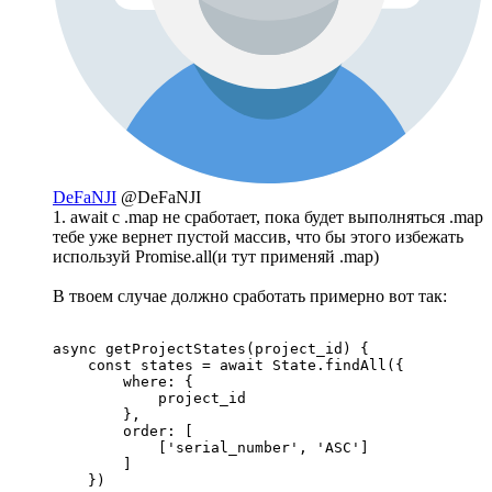
DeFaNJI
@DeFaNJI
1. await с .map не сработает, пока будет выполняться .map
тебе уже вернет пустой массив, что бы этого избежать
используй Promise.all(и тут применяй .map)
В твоем случае должно сработать примерно вот так:
async getProjectStates(project_id) {

    const states = await State.findAll({

        where: {

            project_id

        },

        order: [

            ['serial_number', 'ASC']

        ]

    })
