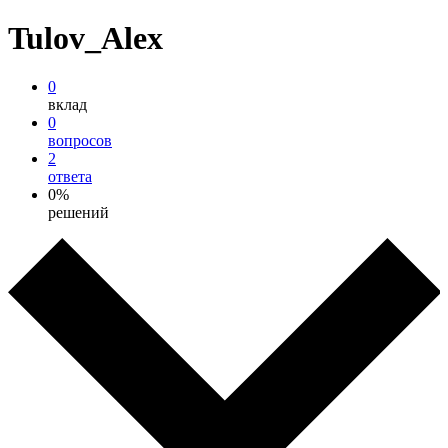
Tulov_Alex
0
вклад
0
вопросов
2
ответа
0%
решений