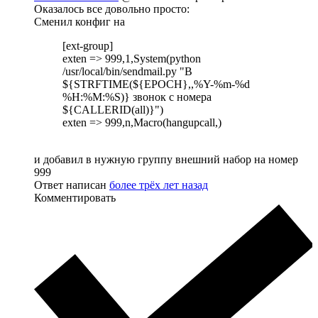
Оказалось все довольно просто:
Сменил конфиг на
[ext-group]
exten => 999,1,System(python
/usr/local/bin/sendmail.py "В
${STRFTIME(${EPOCH},,%Y-%m-%d
%H:%M:%S)} звонок с номера
${CALLERID(all)}")
exten => 999,n,Macro(hangupcall,)
и добавил в нужную группу внешний набор на номер
999
Ответ написан
более трёх лет назад
Комментировать