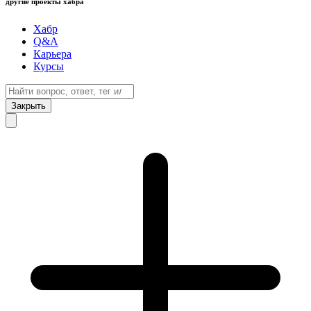
другие проекты хабра
Хабр
Q&A
Карьера
Курсы
Закрыть