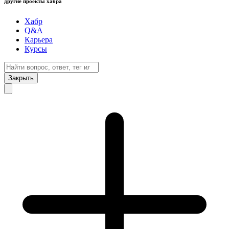
другие проекты хабра
Хабр
Q&A
Карьера
Курсы
Закрыть