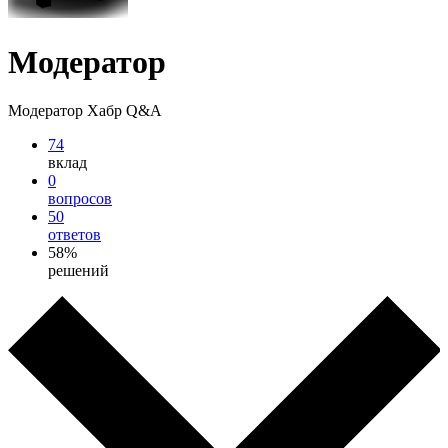
Модератор
Модератор Хабр Q&A
74
вклад
0
вопросов
50
ответов
58%
решений