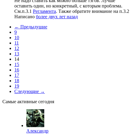
Не надо ставить как можно больше тэгов. Лучше
оставить один, но конкретный, с которым проблема.
См.п.3.1
Регламента
. Также обратите внимание на п.3.2
Написано
более двух лет назад
← Предыдущие
9
10
11
12
13
14
15
16
17
18
19
Следующие →
Самые активные сегодня
Александр