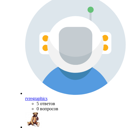
rvregraphics
5 ответов
0 вопросов