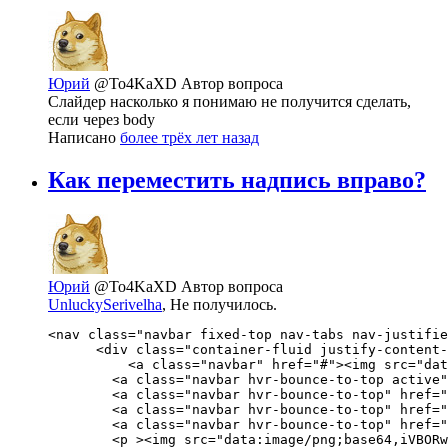
Юрий
@To4KaXD
Автор вопроса
Слайдер насколько я понимаю не получится сделать,
если через body
Написано
более трёх лет назад
Как переместить надпись вправо?
Юрий
@To4KaXD
Автор вопроса
UnluckySerivelha
, Не получилось.
<nav class="navbar fixed-top nav-tabs nav-justifie
      <div class="container-fluid justify-content-
          <a class="navbar" href="#"><img src="dat
        <a class="navbar hvr-bounce-to-top active"
        <a class="navbar hvr-bounce-to-top" href="
        <a class="navbar hvr-bounce-to-top" href="
        <a class="navbar hvr-bounce-to-top" href="
        <p ><img src="data:image/png;base64,iVBORw