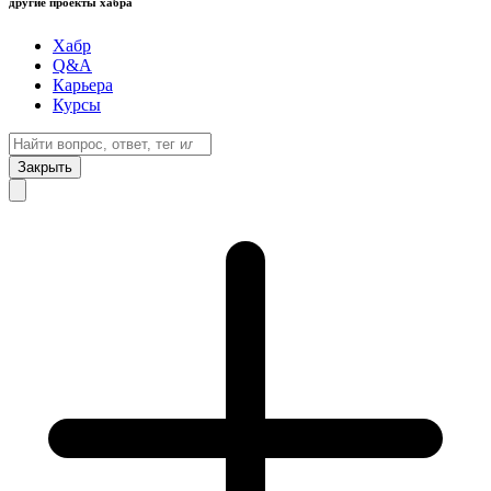
другие проекты хабра
Хабр
Q&A
Карьера
Курсы
Закрыть