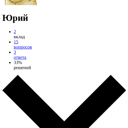
Юрий
2
вклад
15
вопросов
3
ответа
33%
решений