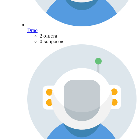
Drno
2 ответа
0 вопросов