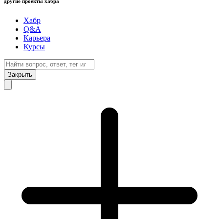
другие проекты хабра
Хабр
Q&A
Карьера
Курсы
Закрыть