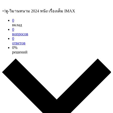
+!ดู-วิมานหนาม 2024 หนัง เรื่องเต็ม IMAX
0
вклад
0
вопросов
0
ответов
0%
решений