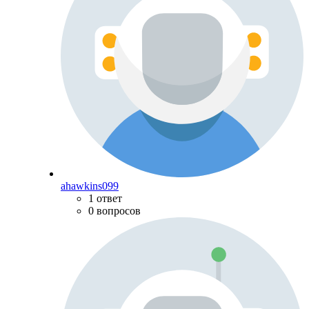
ahawkins099
1 ответ
0 вопросов