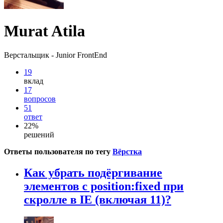
Murat Atila
Верстальщик - Junior FrontEnd
19
вклад
17
вопросов
51
ответ
22%
решений
Ответы пользователя по тегу
Вёрстка
Как убрать подёргивание
элементов с position:fixed при
скролле в IE (включая 11)?