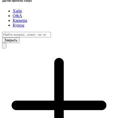
другие проекты хабра
Хабр
Q&A
Карьера
Курсы
Закрыть