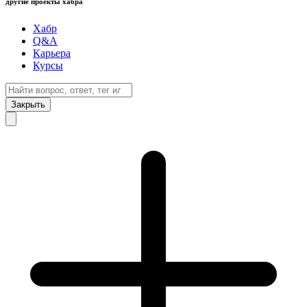
другие проекты хабра
Хабр
Q&A
Карьера
Курсы
Закрыть