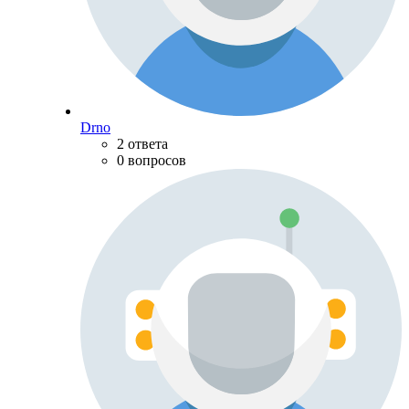
Drno
2 ответа
0 вопросов