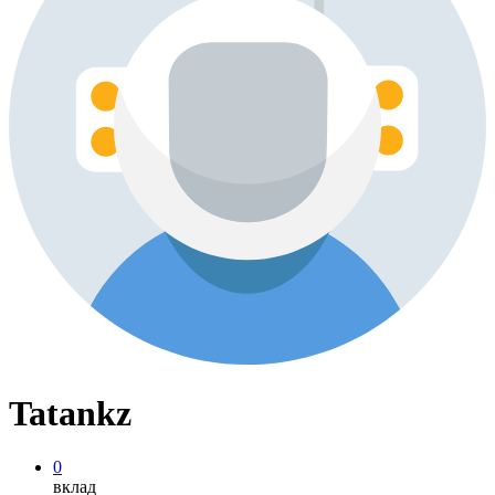
Tatankz
0
вклад