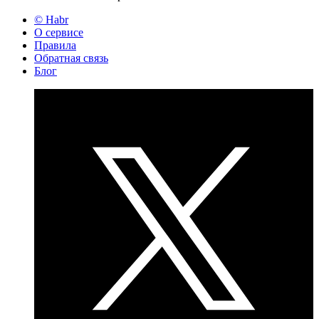
© Habr
О сервисе
Правила
Обратная связь
Блог