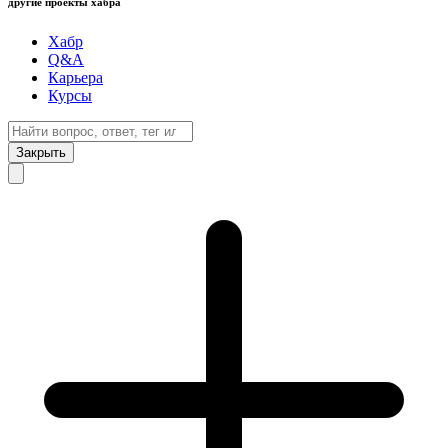
другие проекты хабра
Хабр
Q&A
Карьера
Курсы
Закрыть