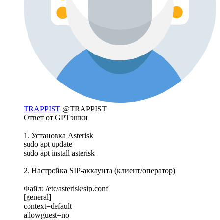
TRAPPIST
@TRAPPIST
Ответ от GPTэшки
1. Установка Asterisk
sudo apt update
sudo apt install asterisk
2. Настройка SIP-аккаунта (клиент/оператор)
Файл: /etc/asterisk/sip.conf
[general]
context=default
allowguest=no