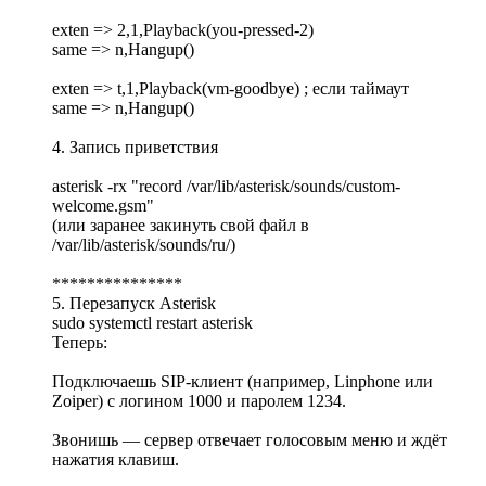
exten => 2,1,Playback(you-pressed-2)
same => n,Hangup()
exten => t,1,Playback(vm-goodbye) ; если таймаут
same => n,Hangup()
4. Запись приветствия
asterisk -rx "record /var/lib/asterisk/sounds/custom-
welcome.gsm"
(или заранее закинуть свой файл в
/var/lib/asterisk/sounds/ru/)
***************
5. Перезапуск Asterisk
sudo systemctl restart asterisk
Теперь:
Подключаешь SIP-клиент (например, Linphone или
Zoiper) с логином 1000 и паролем 1234.
Звонишь — сервер отвечает голосовым меню и ждёт
нажатия клавиш.