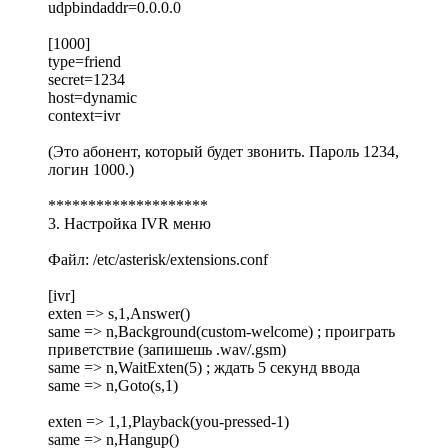
udpbindaddr=0.0.0.0
[1000]
type=friend
secret=1234
host=dynamic
context=ivr
(Это абонент, который будет звонить. Пароль 1234,
логин 1000.)
********************
3. Настройка IVR меню
Файл: /etc/asterisk/extensions.conf
[ivr]
exten => s,1,Answer()
same => n,Background(custom-welcome) ; проиграть
приветствие (запишешь .wav/.gsm)
same => n,WaitExten(5) ; ждать 5 секунд ввода
same => n,Goto(s,1)
exten => 1,1,Playback(you-pressed-1)
same => n,Hangup()