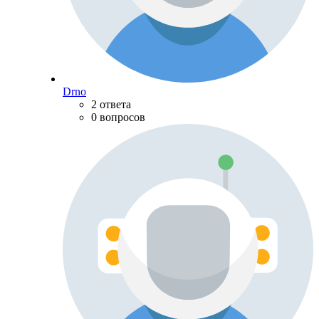
Drno
2 ответа
0 вопросов