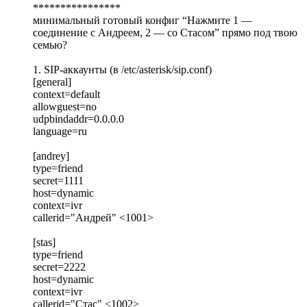
****************
минимальный готовый конфиг “Нажмите 1 —
соединение с Андреем, 2 — со Стасом” прямо под твою
семью?
1. SIP-аккаунты (в /etc/asterisk/sip.conf)
[general]
context=default
allowguest=no
udpbindaddr=0.0.0.0
language=ru
[andrey]
type=friend
secret=1111
host=dynamic
context=ivr
callerid="Андрей" <1001>
[stas]
type=friend
secret=2222
host=dynamic
context=ivr
callerid="Стас" <1002>