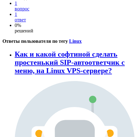
1
вопрос
1
ответ
0%
решений
Ответы пользователя по тегу
Linux
Как и какой софтиной сделать
простенький SIP-автоответчик с
меню, на Linux VPS-сервере?