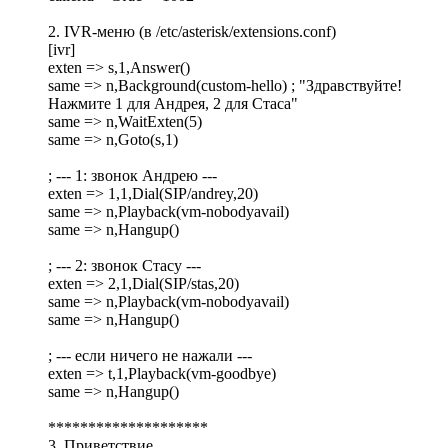
2. IVR-меню (в /etc/asterisk/extensions.conf)
[ivr]
exten => s,1,Answer()
same => n,Background(custom-hello) ; "Здравствуйте!
Нажмите 1 для Андрея, 2 для Стаса"
same => n,WaitExten(5)
same => n,Goto(s,1)
; --- 1: звонок Андрею ---
exten => 1,1,Dial(SIP/andrey,20)
same => n,Playback(vm-nobodyavail)
same => n,Hangup()
; --- 2: звонок Стасу ---
exten => 2,1,Dial(SIP/stas,20)
same => n,Playback(vm-nobodyavail)
same => n,Hangup()
; --- если ничего не нажали ---
exten => t,1,Playback(vm-goodbye)
same => n,Hangup()
********************
3. Приветствие