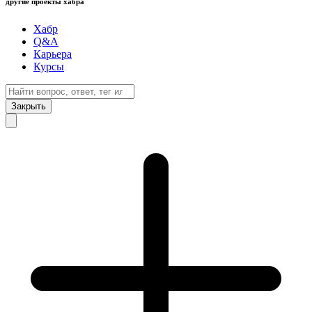
другие проекты хабра
Хабр
Q&A
Карьера
Курсы
Закрыть