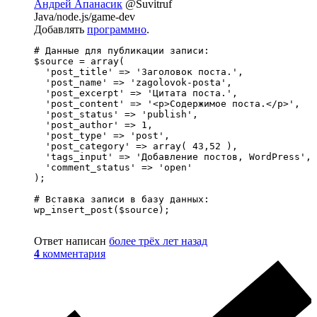
Андрей Апанасик
@Suvitruf
Java/node.js/game-dev
Добавлять
программно
.
# Данные для публикации записи:

$source = array(

  'post_title' => 'Заголовок поста.',             
  'post_name' => 'zagolovok-posta',               
  'post_excerpt' => 'Цитата поста.',              
  'post_content' => '<p>Содержимое поста.</p>',   
  'post_status' => 'publish',                     
  'post_author' => 1,                             
  'post_type' => 'post',                          
  'post_category' => array( 43,52 ),              
  'tags_input' => 'Добавление постов, WordPress', 
  'comment_status' => 'open'                      
);

# Вставка записи в базу данных:

wp_insert_post($source);

Ответ написан
более трёх лет назад
4
комментария