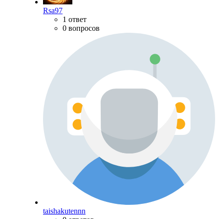
Rsa97
1 ответ
0 вопросов
taishakutennn