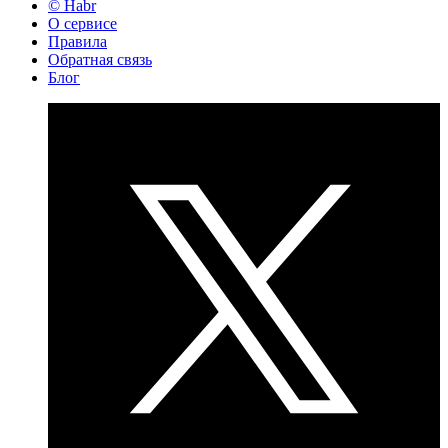
© Habr
О сервисе
Правила
Обратная связь
Блог