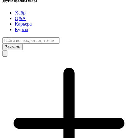
другие проекты хабра
Хабр
Q&A
Карьера
Курсы
Закрыть