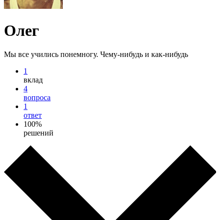
Олег
Мы все учились понемногу. Чему-нибудь и как-нибудь
1
вклад
4
вопроса
1
ответ
100%
решений