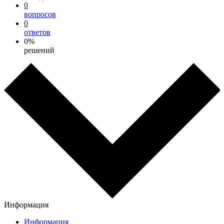
0
вопросов
0
ответов
0%
решений
Информация
Информация