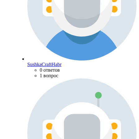
SushkaCraftHabr
0 ответов
1 вопрос