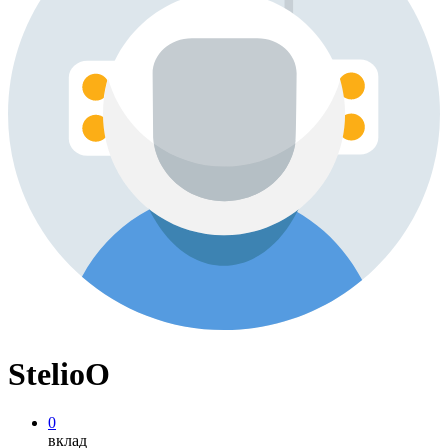
StelioO
0
вклад