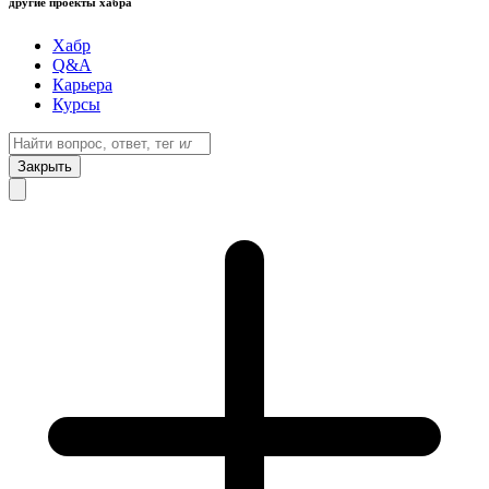
другие проекты хабра
Хабр
Q&A
Карьера
Курсы
Закрыть