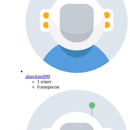
ahawkins099
1 ответ
0 вопросов