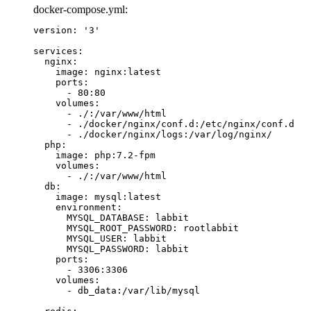
docker-compose.yml:
version: '3'

services:

  nginx:

    image: nginx:latest

    ports:

      - 80:80

    volumes:

      - ./:/var/www/html

      - ./docker/nginx/conf.d:/etc/nginx/conf.d

      - ./docker/nginx/logs:/var/log/nginx/

  php:

    image: php:7.2-fpm

    volumes:

      - ./:/var/www/html

  db:

    image: mysql:latest

    environment:

      MYSQL_DATABASE: labbit

      MYSQL_ROOT_PASSWORD: rootlabbit

      MYSQL_USER: labbit

      MYSQL_PASSWORD: labbit

    ports:

      - 3306:3306

    volumes:

      - db_data:/var/lib/mysql
