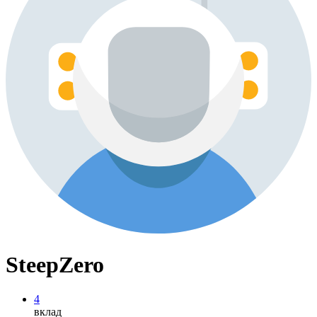
SteepZero
4
вклад