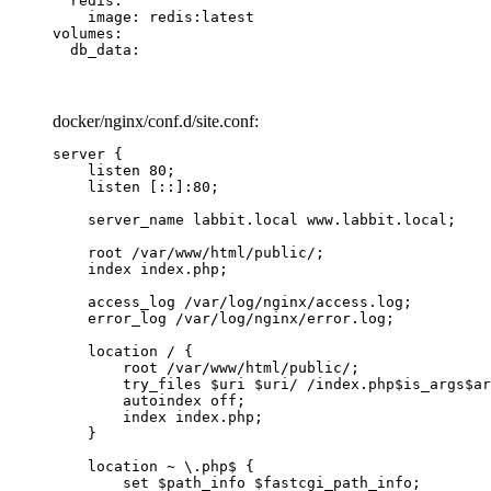
  redis:

    image: redis:latest

volumes:

  db_data:
docker/nginx/conf.d/site.conf:
server {

    listen 80;

    listen [::]:80;

    server_name labbit.local www.labbit.local;

    root /var/www/html/public/;

    index index.php;

    access_log /var/log/nginx/access.log;

    error_log /var/log/nginx/error.log;

    location / {

        root /var/www/html/public/;

        try_files $uri $uri/ /index.php$is_args$ar
        autoindex off;

        index index.php;

    }

    location ~ \.php$ {

        set $path_info $fastcgi_path_info;
