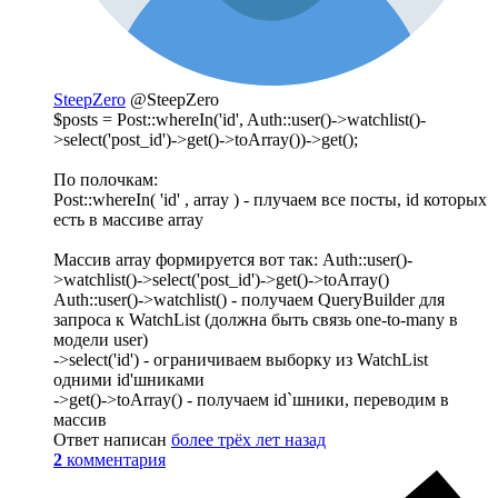
SteepZero
@SteepZero
$posts = Post::whereIn('id', Auth::user()->watchlist()-
>select('post_id')->get()->toArray())->get();
По полочкам:
Post::whereIn( 'id' , array ) - плучаем все посты, id которых
есть в массиве array
Массив array формируется вот так: Auth::user()-
>watchlist()->select('post_id')->get()->toArray()
Auth::user()->watchlist() - получаем QueryBuilder для
запроса к WatchList (должна быть связь one-to-many в
модели user)
->select('id') - ограничиваем выборку из WatchList
одними id'шниками
->get()->toArray() - получаем id`шники, переводим в
массив
Ответ написан
более трёх лет назад
2
комментария