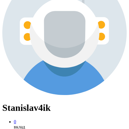
Stanislav4ik
0
вклад