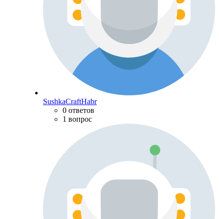
SushkaCraftHabr
0 ответов
1 вопрос