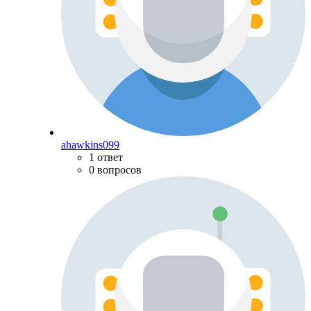
ahawkins099
1 ответ
0 вопросов