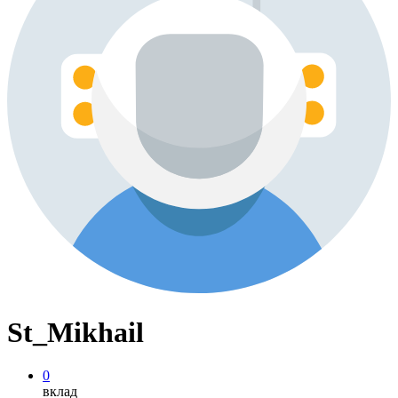
St_Mikhail
0
вклад