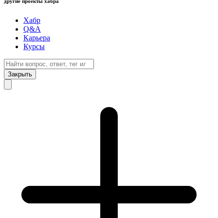
другие проекты хабра
Хабр
Q&A
Карьера
Курсы
Закрыть