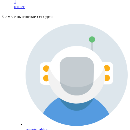
1
ответ
Самые активные сегодня
rvregraphics