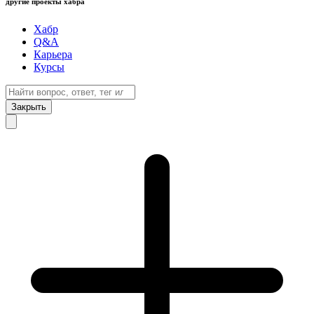
другие проекты хабра
Хабр
Q&A
Карьера
Курсы
Закрыть