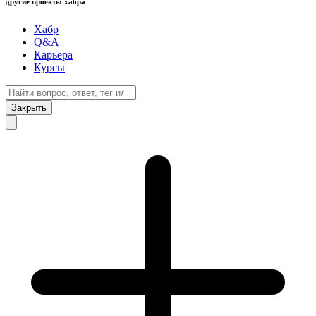
другие проекты хабра
Хабр
Q&A
Карьера
Курсы
Закрыть