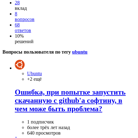
28
вклад
8
вопросов
68
ответов
10%
решений
Вопросы пользователя по тегу
ubuntu
Ubuntu
+2 ещё
Ошибка, при попытке запустить
скачанную с github'a софтину, в
чем може быть проблема?
1 подписчик
более трёх лет назад
640 просмотров