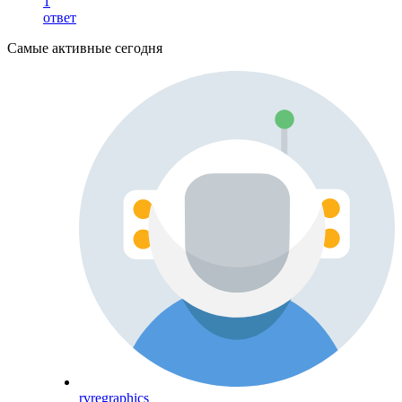
1
ответ
Самые активные сегодня
rvregraphics