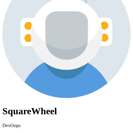
SquareWheel
DevOops